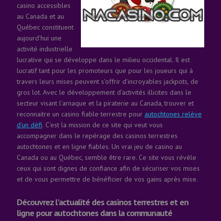
casino accessibles
au Canada et au
Québec constituent
aujourd'hui une
activité industrielle
lucrative qui se développe dans le milieu occidental. Il est
lucratif tant pour les promoteurs que pour les joueurs qui à
travers leurs mises peuvent s'offrir d'incroyables jackpots, de
gros lot. Avec le développement d'activités illicites dans le
secteur visant l'arnaque et la piraterie au Canada, trouver et
reconnaitre un casino fiable terrestre pour
autochtones relève
d'un défi
. C'est la mission de ce site qui veut vous
accompagner dans le repérage des casinos terrestres
autochtones et en ligne fiables. Un vrai jeu de casino au
Canada ou au Québec, semble être rare. Ce site vous révèle
ceux qui sont dignes de confiance afin de sécuriser vos mises
et de vous permettre de bénéficier de vos gains après mise.
Découvrez l'actualité des casinos terrestres et en
ligne pour autochtones dans la communauté