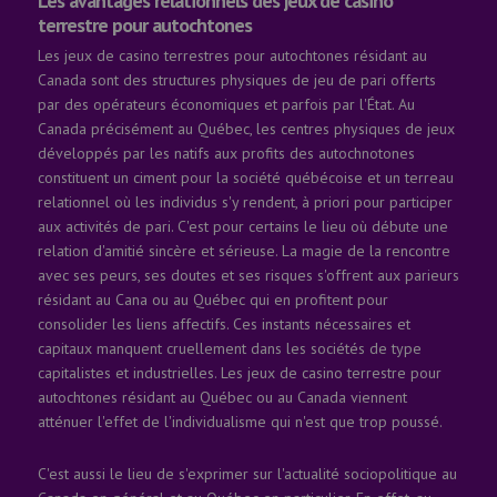
Les avantages relationnels des jeux de casino
terrestre pour autochtones
Les jeux de casino terrestres pour autochtones résidant au
Canada sont des structures physiques de jeu de pari offerts
par des opérateurs économiques et parfois par l'État. Au
Canada précisément au Québec, les centres physiques de jeux
développés par les natifs aux profits des autochnotones
constituent un ciment pour la société québécoise et un terreau
relationnel où les individus s'y rendent, à priori pour participer
aux activités de pari. C'est pour certains le lieu où débute une
relation d'amitié sincère et sérieuse. La magie de la rencontre
avec ses peurs, ses doutes et ses risques s'offrent aux parieurs
résidant au Cana ou au Québec qui en profitent pour
consolider les liens affectifs. Ces instants nécessaires et
capitaux manquent cruellement dans les sociétés de type
capitalistes et industrielles. Les jeux de casino terrestre pour
autochtones résidant au Québec ou au Canada viennent
atténuer l'effet de l'individualisme qui n'est que trop poussé.
C'est aussi le lieu de s'exprimer sur l'actualité sociopolitique au