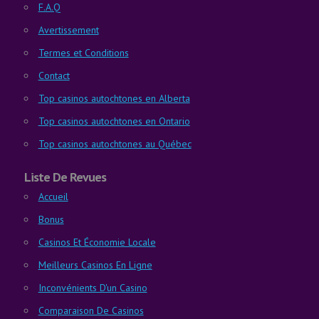
F.A.Q
Avertissement
Termes et Conditions
Contact
Top casinos autochtones en Alberta
Top casinos autochtones en Ontario
Top casinos autochtones au Québec
Liste De Revues
Accueil
Bonus
Casinos Et Économie Locale
Meilleurs Casinos En Ligne
Inconvénients D'un Casino
Comparaison De Casinos