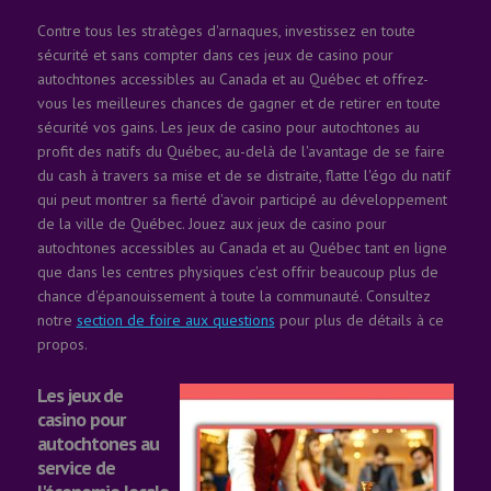
Contre tous les stratèges d'arnaques, investissez en toute
sécurité et sans compter dans ces jeux de casino pour
autochtones accessibles au Canada et au Québec et offrez-
vous les meilleures chances de gagner et de retirer en toute
sécurité vos gains. Les jeux de casino pour autochtones au
profit des natifs du Québec, au-delà de l'avantage de se faire
du cash à travers sa mise et de se distraite, flatte l'égo du natif
qui peut montrer sa fierté d'avoir participé au développement
de la ville de Québec. Jouez aux jeux de casino pour
autochtones accessibles au Canada et au Québec tant en ligne
que dans les centres physiques c'est offrir beaucoup plus de
chance d'épanouissement à toute la communauté. Consultez
notre
section de foire aux questions
pour plus de détails à ce
propos.
Les jeux de
casino pour
autochtones au
service de