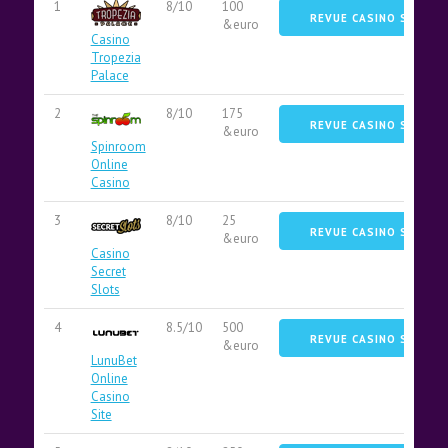
1
8/10
100
REVUE CASINO SITE
&euro
Casino
Tropezia
Palace
2
8/10
175
REVUE CASINO SITE
&euro
Spinroom
Online
Casino
3
8/10
25
REVUE CASINO SITE
&euro
Casino
Secret
Slots
4
8.5/10
500
REVUE CASINO SITE
&euro
LunuBet
Online
Casino
Site