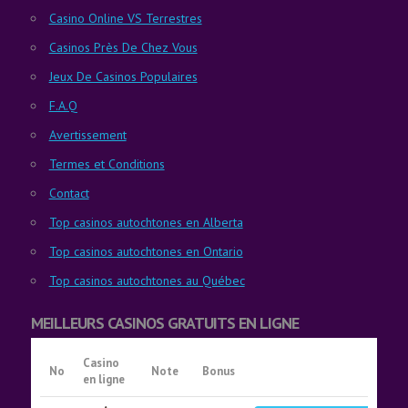
Casino Online VS Terrestres
Casinos Près De Chez Vous
Jeux De Casinos Populaires
F.A.Q
Avertissement
Termes et Conditions
Contact
Top casinos autochtones en Alberta
Top casinos autochtones en Ontario
Top casinos autochtones au Québec
MEILLEURS CASINOS GRATUITS EN LIGNE
Casino
No
Note
Bonus
en ligne