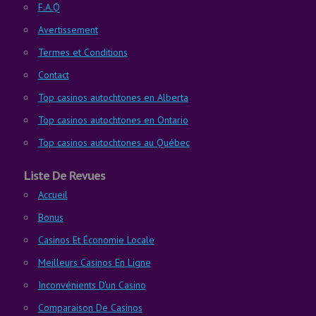
F.A.Q
Avertissement
Termes et Conditions
Contact
Top casinos autochtones en Alberta
Top casinos autochtones en Ontario
Top casinos autochtones au Québec
Liste De Revues
Accueil
Bonus
Casinos Et Économie Locale
Meilleurs Casinos En Ligne
Inconvénients D'un Casino
Comparaison De Casinos